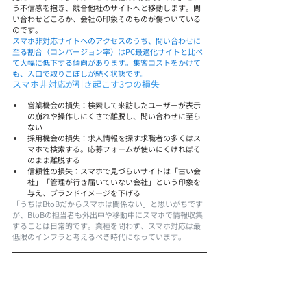
う不信感を抱き、競合他社のサイトへと移動します。問
い合わせどころか、会社の印象そのものが傷ついている
のです。
スマホ非対応サイトへのアクセスのうち、問い合わせに
至る割合（コンバージョン率）はPC最適化サイトと比べ
て大幅に低下する傾向があります。集客コストをかけて
も、入口で取りこぼしが続く状態です。
スマホ非対応が引き起こす3つの損失
営業機会の損失：検索して来訪したユーザーが表示
の崩れや操作しにくさで離脱し、問い合わせに至ら
ない
採用機会の損失：求人情報を探す求職者の多くはス
マホで検索する。応募フォームが使いにくければそ
のまま離脱する
信頼性の損失：スマホで見づらいサイトは「古い会
社」「管理が行き届いていない会社」という印象を
与え、ブランドイメージを下げる
「うちはBtoBだからスマホは関係ない」と思いがちです
が、BtoBの担当者も外出中や移動中にスマホで情報収集
することは日常的です。業種を問わず、スマホ対応は最
低限のインフラと考えるべき時代になっています。