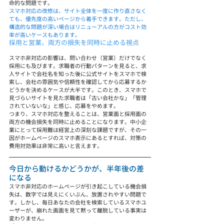
命的な問題です。
スマホ対応の改修は、サイト全体を一度に作り直さなく
ても、優先度の高いページから着手できます。ただし、
構造的な問題が深い場合はリニューアルの方がコスト効
率が高いケースもあります。
採用と営業、両方の損失を同時に止める視点
スマホ非対応の影響は、問い合わせ（営業）だけでなく
採用にも及びます。求職者の行動パターンを見ると、求
人サイトで会社名を知った後に公式サイトをスマホで検
索し、会社の雰囲気や信頼性を確認してから応募するか
どうかを決めるケースが大半です。このとき、スマホで
見づらいサイトを見た求職者は「古い会社かな」「管理
されていないな」と感じ、応募をやめます。
つまり、スマホ対応を整えることは、営業面と採用面の
両方の機会損失を同時に止めることになります。中小企
業にとって採用難は経営上の深刻な課題ですが、その一
因がホームページのスマホ表示にあるとすれば、対策の
費用対効果は非常に高いと言えます。
今日から動けるかどうかが、半年後の差
になる
スマホ非対応のホームページが引き起こしている機会損
失は、数字では見えにくいぶん、放置されやすい問題で
す。しかし、毎日あなたの会社を検索しているスマホユ
ーザーが、崩れた画面を見て黙って離脱している事実は
変わりません。