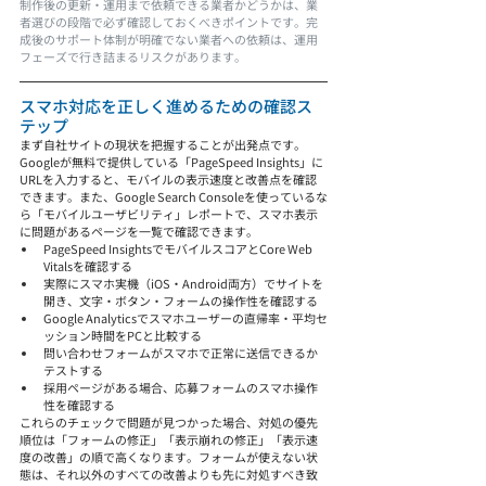
制作後の更新・運用まで依頼できる業者かどうかは、業
者選びの段階で必ず確認しておくべきポイントです。完
成後のサポート体制が明確でない業者への依頼は、運用
フェーズで行き詰まるリスクがあります。
スマホ対応を正しく進めるための確認ス
テップ
まず自社サイトの現状を把握することが出発点です。
Googleが無料で提供している「PageSpeed Insights」に
URLを入力すると、モバイルの表示速度と改善点を確認
できます。また、Google Search Consoleを使っているな
ら「モバイルユーザビリティ」レポートで、スマホ表示
に問題があるページを一覧で確認できます。
PageSpeed InsightsでモバイルスコアとCore Web 
Vitalsを確認する
実際にスマホ実機（iOS・Android両方）でサイトを
開き、文字・ボタン・フォームの操作性を確認する
Google Analyticsでスマホユーザーの直帰率・平均セ
ッション時間をPCと比較する
問い合わせフォームがスマホで正常に送信できるか
テストする
採用ページがある場合、応募フォームのスマホ操作
性を確認する
これらのチェックで問題が見つかった場合、対処の優先
順位は「フォームの修正」「表示崩れの修正」「表示速
度の改善」の順で高くなります。フォームが使えない状
態は、それ以外のすべての改善よりも先に対処すべき致