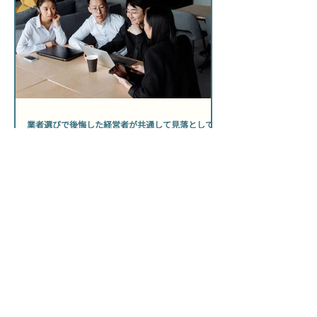
業者選びで後悔した経営者が共通して見落としてい
たこと
「いざ依頼してみたら、思っていた会社と全然違った」とい
う声は、中小企業の経営者から決して珍しくなく聞かれま
す。 ホームページ制作会社は数えきれないほど存在します
が、自社に合うパートナーを見極められる経営者は、実はご
く少数です。 その差は「センス」ではなく、依頼前に何を確
認したかという「準備の質」にあります。 「安かったから選
んだのに、公開後は何も変わらなかった」——その後悔は、
選ぶ前に防げた可能性があります。 ホームページ制作会社選
び方中小企業が知るべき前提 制作はゴールではなく、スター
トラインに過ぎない 多くの経営者が「公開されれば完了」と
考えますが、公開日はむしろ運用の始まりです。 制作会社を
選ぶ際は「作ってもらう会社」ではなく「事業の目的を一緒
に達成できるか」という視点で評価することが出発点になり
ます。問い合わせ獲得・採用強化・取引先への信頼訴求な
ど、自社が何を達成したいのかを先に言語化してから相談に
臨むと、提案の質が変わります。 ▶ 関連記事：問い合わせが