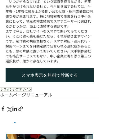
「いつかやらなければ」という認識を持ちながら、何年
も手がつけられない会社と、今月動き出す会社では、半
年後・1年後に積み上がる問い合わせ数・採用応募数に明
確な差が生まれます。特に地域密着で事業を行う中小企
業にとって、地元の検索結果でスマホユーザーに選ばれ
るかどうかは、売上に直結する問題です。
まずは今日、自社サイトをスマホで開いてみてくださ
い。そこに違和感を感じたなら、それが動き出すサイン
です。制作費の初期負担なく、スマホ対応・運用代行・
採用ページまでを月額定額で任せられる選択肢があるこ
とも、頭の片隅に置いておいてください。大手制作会社
でも格安サービスでもない、中小企業に寄り添う第三の
選択肢が、確かに存在しています。
スマホ表示を無料で診断する
レスポンシブデザイン
ホームページリニューアル
​最新記事