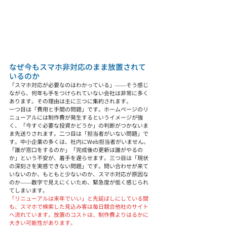
なぜ今もスマホ非対応のまま放置されて
いるのか
「スマホ対応が必要なのはわかっている」——そう感じ
ながら、何年も手をつけられていない会社は非常に多く
あります。その理由は主に三つに集約されます。
一つ目は「費用と手間の問題」です。ホームページのリ
ニューアルには制作費が発生するというイメージが強
く、「今すぐ必要な投資かどうか」の判断がつかないま
ま先送りされます。二つ目は「担当者がいない問題」で
す。中小企業の多くは、社内にWeb担当者がいません。
「誰が窓口をするのか」「完成後の更新は誰がやるの
か」という不安が、着手を遅らせます。三つ目は「現状
の深刻さを実感できない問題」です。問い合わせが来て
いないのか、もともと少ないのか、スマホ対応が原因な
のか——数字で見えにくいため、緊急度が低く感じられ
てしまいます。
「リニューアルは来年でいい」と先延ばしにしている間
も、スマホで検索した見込み客は毎日競合他社のサイト
へ流れています。放置のコストは、制作費よりはるかに
大きい可能性があります。