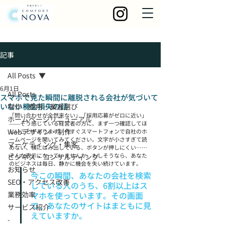
記事
All Posts
6月1日
All Posts
スマホで見た瞬間に離脱される会社が気づいて
いない機会損失の話
制作・費用・業者選び
「問い合わせが全然来ない」「採用応募がゼロに近い」
ホームページリニューアル
——そう感じている経営者の方に、まず一つ確認してほ
Webデザイン・制作
しいことがあります。今すぐスマートフォンで自社のホ
ームページを開いてみてください。文字が小さすぎて読
マーケティング・集客
めない、横にはみ出している、ボタンが押しにくい……
そんな表示になっていませんか。もしそうなら、あなた
ビジネス・コンサルティング
のビジネスは毎日、静かに機会を失い続けています。
お知らせ
今この瞬間、あなたの会社を検索
SEO・アクセス改善
している人のうち、6割以上はス
業務効率
マホを使っています。その画面
で、あなたのサイトはまともに見
サービス紹介
えていますか。
-