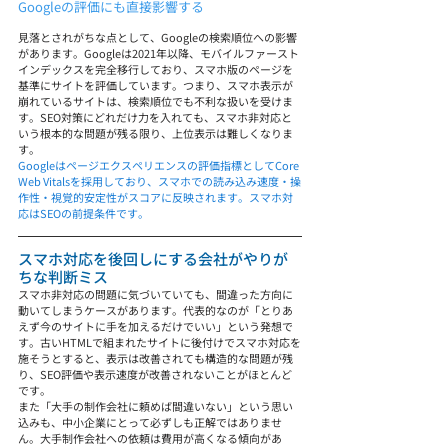
Googleの評価にも直接影響する
見落とされがちな点として、Googleの検索順位への影響
があります。Googleは2021年以降、モバイルファースト
インデックスを完全移行しており、スマホ版のページを
基準にサイトを評価しています。つまり、スマホ表示が
崩れているサイトは、検索順位でも不利な扱いを受けま
す。SEO対策にどれだけ力を入れても、スマホ非対応と
いう根本的な問題が残る限り、上位表示は難しくなりま
す。
Googleはページエクスペリエンスの評価指標としてCore 
Web Vitalsを採用しており、スマホでの読み込み速度・操
作性・視覚的安定性がスコアに反映されます。スマホ対
応はSEOの前提条件です。
スマホ対応を後回しにする会社がやりが
ちな判断ミス
スマホ非対応の問題に気づいていても、間違った方向に
動いてしまうケースがあります。代表的なのが「とりあ
えず今のサイトに手を加えるだけでいい」という発想で
す。古いHTMLで組まれたサイトに後付けでスマホ対応を
施そうとすると、表示は改善されても構造的な問題が残
り、SEO評価や表示速度が改善されないことがほとんど
です。
また「大手の制作会社に頼めば間違いない」という思い
込みも、中小企業にとって必ずしも正解ではありませ
ん。大手制作会社への依頼は費用が高くなる傾向があ