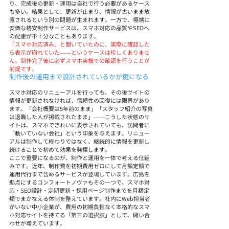
り、完成後の更新・運用は自社で行う必要があるケース
も多い。結果として、更新が止まり、情報が古いまま放
置されるという別の問題が生まれます。一方で、極端に
安価な格安制作サービスは、スマホ対応の品質やSEOへ
の配慮が不十分なこともあります。
「スマホ対応済み」と聞いていたのに、実際に確認した
ら表示が崩れていた——というケースは珍しくありませ
ん。制作完了後に必ずスマホ実機での確認を行うことが
前提です。
制作後の運用まで設計されているかが鍵になる
スマホ対応のリニューアルを行っても、その後サイトの
情報が更新されなければ、信頼性の回復には限界があり
ます。「会社概要は5年前のまま」「スタッフ紹介の写真
は退職した人が掲載されたまま」——こうした状態のサ
イトは、スマホできれいに表示されていても、訪問者に
「動いていない会社」という印象を与えます。リニュー
アルは制作して終わりではなく、継続的に情報を更新し
続けることで初めて効果を発揮します。
ここで重要になるのが、制作と運用を一体で考える仕組
みです。近年、制作費を初期費用ゼロにして月額定額で
運用代行まで含めるサービスが登場しています。広島を
拠点にするコンフォートノヴァもその一つで、スマホ対
応・SEO設計・定期更新・採用ページ制作までを月額定
額でまかなえる体制を整えています。社内にWeb担当者
がいない中小企業が、費用の初期負担なく本格的なスマ
ホ対応サイトを持てる「第三の選択肢」として、問い合
わせが増えています。