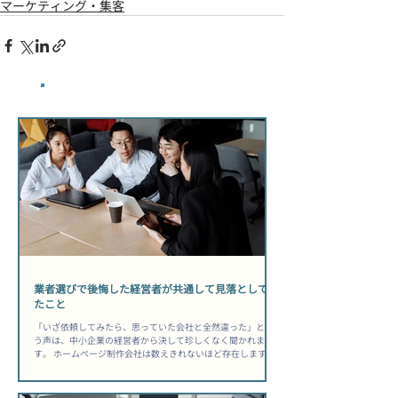
マーケティング・集客
​最新記事
業者選びで後悔した経営者が共通して見落としてい
たこと
「いざ依頼してみたら、思っていた会社と全然違った」とい
う声は、中小企業の経営者から決して珍しくなく聞かれま
す。 ホームページ制作会社は数えきれないほど存在します
が、自社に合うパートナーを見極められる経営者は、実はご
く少数です。 その差は「センス」ではなく、依頼前に何を確
認したかという「準備の質」にあります。 「安かったから選