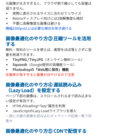
元画像が大きすぎると、ブラウザ側で縮小しても容量は
減りません。
実際に表示されるサイズに合わせてリサイズ
Retinaディスプレイ向けには2倍解像度も検討
不要に高解像度な画像は避ける
横幅2000px以上は必要な場合を除き避ける
画像最適化のやり方③ 圧縮ツールを活用
する
無料・有料のツールを使えば、画質をほぼ落とさずに容
量を削減できます。
TinyPNG / TinyJPG
（オンライン無料ツール）
Squoosh
（Google提供の高機能ツール）
Photoshopの「Web用に保存」機能
圧縮率が高すぎると画像がぼやけるので注意
画像最適化のやり方④ 遅延読み込み
（Lazy Load）を設定する
ページ下部の画像は、スクロールされるまで読み込まな
い設定が有効です。
HTMLのloading="lazy"属性を利用
JavaScriptのLazy Loadライブラリを導入
一度に大量の画像を読み込むギャラリーや記事一覧で効
果大
画像最適化のやり方⑤ CDNで配信する