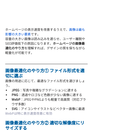
ホームページの表示速度を改善するうえで、
画像は最も
影響の大きい要素
です。
容量の大きい画像は読み込みを遅らせ、ユーザー離脱や
SEO評価低下の原因になります。
ホームページの画像最
適化のやり方
を理解すれば、デザインの質を保ちながら
軽量化が可能です。
画像最適化のやり方① ファイル形式を適
切に選ぶ
画像の用途に応じて、最適なファイル形式を選びましょ
う。
JPEG
：写真や複雑なグラデーションに適する
PNG
：透過やロゴなど色数が少ない画像に適する
WebP
：JPEGやPNGよりも軽量で高画質（対応ブラ
ウザ多数）
SVG
：アイコンやイラストなどベクター画像に最適
WebPは特に表示速度改善に有効
画像最適化のやり方② 適切な解像度にリ
サイズする