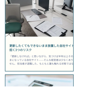
んだのに、公開後は何も変わらなかった」——その後悔は、
選ぶ前に防げた可能性があります。 ホームページ制作会社選
び方中小企業が知るべき前提 制作はゴールではなく、スター
トラインに過ぎない 多くの経営者が「公開されれば完了」と
考えますが、公開日はむしろ運用の始まりです。 制作会社を
選ぶ際は「作ってもらう会社」ではなく「事業の目的を一緒
に達成できるか」という視点で評価することが出発点になり
ます。問い合わせ獲得・採用強化・取引先への信頼訴求な
ど、自社が何を達成したいのかを先に言語化してから相談に
臨むと、提案の質が変わります。 ▶ 関連記事：問い合わせが
来ない原因もあわせてどうぞ。 総所有コストを見落とすと後
から痛い目を見る...
更新したくてもできないまま放置した自社サイトが
招く3つのリスク
「更新しなければ」と思いながら、気づけば半年以上そのま
まになっている自社サイト——そんな経営者は少なくありま
せん。 担当者が退職した、もともと誰も触れる状態ではなか
った、忙しくて後回しになった、理由はさまざまですが、結
果として起きていることは同じです。 「うちのスタッフ、誰
も触れないだろうな」と感じたまま、サイトを動かさずにい
る間にも、競合は動き続けています。 ホームページ更新でき
ない担当者いない状態が生む静かな損失 検索順位は「更新し
ていない」という事実に正直に反応する Googleは、サイトに
新しい情報が加わっているかどうかをクロール頻度で把握し
ており、長期間更新のないページは「鮮度が低い」と判断さ
れて検索順位が下がりやすくなります。 【把握しておきたい
目安】ページの更新が3〜6ヶ月以上止まると、競合が定期的
にコンテンツを追加している場合に比べて検索順位の差が開
きやすくなります。アクセス数の減少は「突然」ではなく