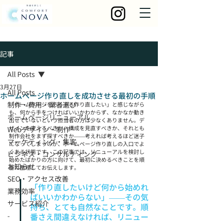
記事
All Posts
3月27日
All Posts
ホームページ作り直しを成功させる最初の手順
制作・費用・業者選び
「ホームページをそろそろ作り直したい」と感じながら
も、何から手をつければいいかわからず、なかなか動き
ホームページリニューアル
出せていないという担当者の方は少なくありません。デ
ザインを変えるべきか、構成を見直すべきか、それとも
Webデザイン・制作
制作会社をまず探すべきか——考えれば考えるほど迷子
マーケティング・集客
になってしまうのが、ホームページ作り直しの入口でよ
くある状態です。この記事では、リニューアルを検討し
ビジネス・コンサルティング
始めたばかりの方に向けて、最初に決めるべきことを順
お知らせ
番に整理してお伝えします。
SEO・アクセス改善
「作り直したいけど何から始めれ
業務効率
ばいいかわからない」——その気
サービス紹介
持ち、とても自然なことです。順
-
番さえ間違えなければ、リニュー