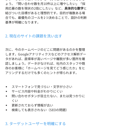
ょう。「問い合わせ数を月10件以上に増やしたい」「採
用応募の数を現状の2倍にしたい」など、
具体的な数字
と
結びついた目標があると理想的です。目的が複数ある場
合でも、最優先のゴールを1つ決めることで、設計の判断
基準が明確になります。
2. 現在のサイトの課題を洗い出す
次に、今のホームページのどこに問題があるのかを整理
します。Googleアナリティクスなどのアクセス解析デー
タがあれば、直帰率が高いページや離脱が多い箇所を確
認しましょう。データがなければ、社内のスタッフや既
存のお客様に「ホームページを見てどう感じたか」をヒ
アリングするだけでも多くのヒントが得られます。
スマートフォンで見づらい・文字が小さい
サービス内容や料金がわかりにくい
問い合わせボタンが目立たない、または見つかりに
くい
更新されておらず情報が古い
検索しても表示されない（SEOの問題）
3. ターゲットユーザーを明確にする