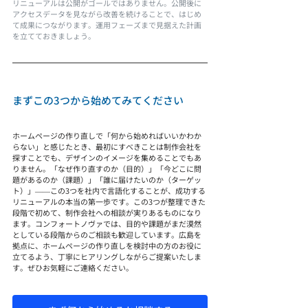
リニューアルは公開がゴールではありません。公開後に
アクセスデータを見ながら改善を続けることで、はじめ
て成果につながります。運用フェーズまで見据えた計画
を立てておきましょう。
まずこの3つから始めてみてください
ホームページの作り直しで「何から始めればいいかわか
らない」と感じたとき、最初にすべきことは制作会社を
探すことでも、デザインのイメージを集めることでもあ
りません。「なぜ作り直すのか（目的）」「今どこに問
題があるのか（課題）」「誰に届けたいのか（ターゲッ
ト）」——この3つを社内で言語化することが、成功する
リニューアルの本当の第一歩です。この3つが整理できた
段階で初めて、制作会社への相談が実りあるものになり
ます。コンフォートノヴァでは、目的や課題がまだ漠然
としている段階からのご相談も歓迎しています。広島を
拠点に、ホームページの作り直しを検討中の方のお役に
立てるよう、丁寧にヒアリングしながらご提案いたしま
す。ぜひお気軽にご連絡ください。