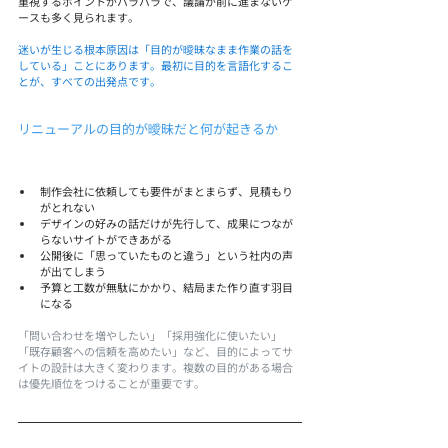
重視するポイントがバラバラで、議論が前に進まないケ
ースも多く見られます。
迷いが生じる根本原因は「目的が曖昧なまま作業の話を
している」ことにあります。最初に目的を言語化するこ
とが、すべての出発点です。
リニューアルの目的が曖昧だと何が起きるか
制作会社に依頼しても要件がまとまらず、見積もり
がとれない
デザインの好みの話だけが先行して、成果につなが
らないサイトができあがる
公開後に「思っていたものと違う」という社内の声
が出てしまう
予算と工数が無駄にかかり、結局また作り直す羽目
になる
「問い合わせを増やしたい」「採用強化に使いたい」
「既存顧客への信頼を高めたい」など、目的によってサ
イトの設計は大きく変わります。複数の目的がある場合
は優先順位をつけることが重要です。