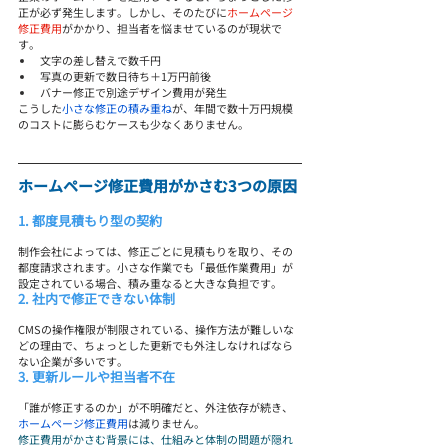
正が必ず発生します。しかし、そのたびに
ホームページ
修正費用
がかかり、担当者を悩ませているのが現状で
す。
文字の差し替えで数千円
写真の更新で数日待ち＋1万円前後
バナー修正で別途デザイン費用が発生
こうした
小さな修正の積み重ね
が、年間で数十万円規模
のコストに膨らむケースも少なくありません。
ホームページ修正費用がかさむ3つの原因
1. 都度見積もり型の契約
制作会社によっては、修正ごとに見積もりを取り、その
都度請求されます。小さな作業でも「最低作業費用」が
設定されている場合、積み重なると大きな負担です。
2. 社内で修正できない体制
CMSの操作権限が制限されている、操作方法が難しいな
どの理由で、ちょっとした更新でも外注しなければなら
ない企業が多いです。
3. 更新ルールや担当者不在
「誰が修正するのか」が不明確だと、外注依存が続き、
ホームページ修正費用
は減りません。
修正費用がかさむ背景には、仕組みと体制の問題が隠れ