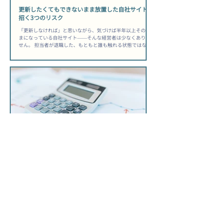
から痛い目を見る...
更新したくてもできないまま放置した自社サイトが
招く3つのリスク
「更新しなければ」と思いながら、気づけば半年以上そのま
まになっている自社サイト——そんな経営者は少なくありま
せん。 担当者が退職した、もともと誰も触れる状態ではなか
った、忙しくて後回しになった、理由はさまざまですが、結
果として起きていることは同じです。 「うちのスタッフ、誰
も触れないだろうな」と感じたまま、サイトを動かさずにい
る間にも、競合は動き続けています。 ホームページ更新でき
ない担当者いない状態が生む静かな損失 検索順位は「更新し
ていない」という事実に正直に反応する Googleは、サイトに
新しい情報が加わっているかどうかをクロール頻度で把握し
ており、長期間更新のないページは「鮮度が低い」と判断さ
れて検索順位が下がりやすくなります。 【把握しておきたい
目安】ページの更新が3〜6ヶ月以上止まると、競合が定期的
にコンテンツを追加している場合に比べて検索順位の差が開
きやすくなります。アクセス数の減少は「突然」ではなく
「じわじわ」と進むため、気づいたときには手遅れになって
いるケースが多いです。 サイトへの流入が細り始めると、問
い合わせや見積もり依頼
制作費0円に疑問を持つ経営者が、契約前に必ず確
かめること
「制作費0円で始められます」という言葉を見て、一度は立ち
止まった経営者は少なくないはずです。 初期費用がかからな
いのは魅力的ですが、月額制サービスには仕組みを正しく理
解してから契約しないと、後から「こんなはずじゃなかっ
た」と感じる落とし穴が潜んでいます。 この記事では、制作
費0円・月額制のホームページサービスが持つ構造的な特徴