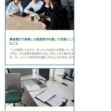
業者選びで後悔した経営者が共通して見落としてい
たこと
「いざ依頼してみたら、思っていた会社と全然違った」とい
う声は、中小企業の経営者から決して珍しくなく聞かれま
す。 ホームページ制作会社は数えきれないほど存在します
が、自社に合うパートナーを見極められる経営者は、実はご
く少数です。 その差は「センス」ではなく、依頼前に何を確
認したかという「準備の質」にあります。 「安かったから選
んだのに、公開後は何も変わらなかった」——その後悔は、
選ぶ前に防げた可能性があります。 ホームページ制作会社選
び方中小企業が知るべき前提 制作はゴールではなく、スター
トラインに過ぎない 多くの経営者が「公開されれば完了」と
考えますが、公開日はむしろ運用の始まりです。 制作会社を
選ぶ際は「作ってもらう会社」ではなく「事業の目的を一緒
に達成できるか」という視点で評価することが出発点になり
ます。問い合わせ獲得・採用強化・取引先への信頼訴求な
ど、自社が何を達成したいのかを先に言語化してから相談に
臨むと、提案の質が変わります。 ▶ 関連記事：問い合わせが
来ない原因もあわせてどうぞ。 総所有コストを見落とすと後