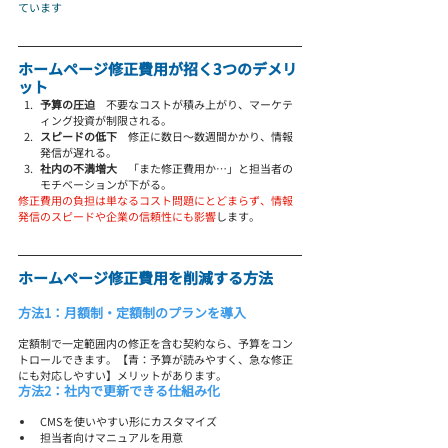
ています
ホームページ修正費用が招く3つのデメリ
ット
予算の圧迫
　不要なコストが積み上がり、マーケテ
ィング投資が制限される。
スピードの低下
　修正に数日〜数週間かかり、情報
発信が遅れる。
社内の不満増大
　「また修正費用か…」と担当者の
モチベーションが下がる。
修正費用の負担は単なるコスト問題にとどまらず、情報
発信のスピードや企業の信頼性にも影響
します。
ホームページ修正費用を削減する方法
方法1：月額制・定額制のプランを導入
定額制で一定範囲内の修正を含む契約なら、予算をコン
トロールできます。【青：予算が読みやすく、急な修正
にも対応しやすい】メリットがあります。
方法2：社内で更新できる仕組み化
CMSを使いやすい形にカスタマイズ
担当者向けマニュアルを用意