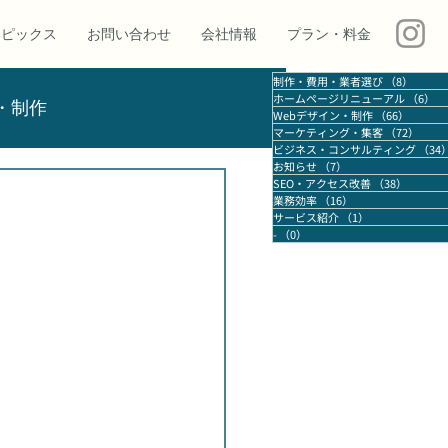
トピックス
お問い合わせ
会社情報
プラン・料金
制作・費用・業者選び
（8）
8件の
ホームページリニューアル
（6）
6
・制作
Webデザイン・制作
（66）
66件の
マーケティング・集客
（72）
72件
ビジネス・コンサルティング
（34
お知らせ
（7）
7件の記事
SEO・アクセス改善
（38）
38件の
アクセス改善
業務効率
業務効率
（16）
16件の記事
サービス紹介
（1）
1件の記事
-
（0）
0件の記事