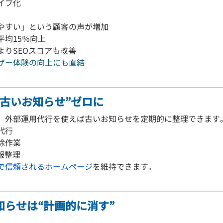
イブ化
やすい」という顧客の声が増加
平均15％向上
よりSEOスコアも改善
ザー体験の向上にも直結
“古いお知らせ”ゼロに
、外部運用代行を使えば古いお知らせを定期的に整理できます
代行
除作業
報整理
で信頼されるホームページ
を維持できます。
知らせは“計画的に消す”