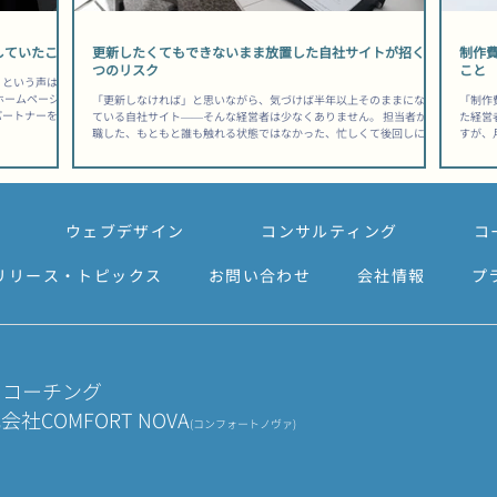
していたこと
更新したくてもできないまま放置した自社サイトが招く3
制作
つのリスク
こと
」という声は、
ホームページ制
「更新しなければ」と思いながら、気づけば半年以上そのままになっ
「制作
パートナーを見
ている自社サイト——そんな経営者は少なくありません。 担当者が退
た経営
センス」ではな
職した、もともと誰も触れる状態ではなかった、忙しくて後回しにな
すが、
ます。 「安か
った、理由はさまざまですが、結果として起きていることは同じで
と、後
——その後悔
す。 「うちのスタッフ、誰も触れないだろうな」と感じたまま、サイ
ます。
制作会社選び方
トを動かさずにいる間にも、競合は動き続けています。 ホームページ
持つ構
ートラインに過
更新できない担当者いない状態が生む静かな損失 検索順位は「更新し
す。 
すが、公開日は
ていない」という事実に正直に反応する Googleは、サイトに新しい
す。 
ウェブデザイン
コンサルティング
コ
てもらう会社」
情報が加わっているかどうかをクロール頻度で把握しており、長期間
作費0
視点で評価する
更新のないページは「鮮度が低い」と判断されて検索順位が下がりや
コスト
・取引先への信
すくなります。 【把握しておきたい目安】ページの更新が3〜6ヶ月以
ージ制
リリース・トピックス
お問い合わせ
会社情報
プ
してから相談に
上止まると、競合が定期的にコンテンツを追加している場合に比べて
といっ
わせが来ない原
検索順位の差が開きやすくなります。アクセス数の減少は「突然」で
の支払
ら痛い目を見
はなく「じわじわ」と進むため、気づいたときには手遅れになってい
ではあ
るケースが多いです。 サイトへの流入が細り始めると、問い合わせや
んでし
見積もり依頼
ません
・コーチング
COMFORT NOVA
(コンフォートノヴァ)