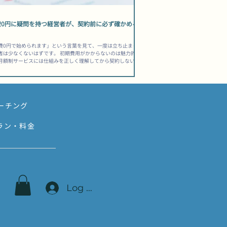
費0円に疑問を持つ経営者が、契約前に必ず確かめる
費0円で始められます」という言葉を見て、一度は立ち止まっ
者は少なくないはずです。 初期費用がかからないのは魅力的で
月額制サービスには仕組みを正しく理解してから契約しない
から「こんなはずじゃなかった」と感じる落とし穴が潜んでい
 この記事では、制作費0円・月額制のホームページサービスが
造的な特徴と、契約前に必ず確認しておくべき項目を整理しま
「安く始められる」と「トータルで安い」は、まったく別の話で
ホームページ制作費0円月額制デメリットを構造から理解する 制
ーチング
円が成立する仕組みとは 制作費0円のサービスは、制作にかかる
を月額料金の中に分散させることで成立しています。 ホームペ
作には、デザイン・コーディング・サーバー・ドメイン・保守
ラン・料金
た複数のコストが必ず発生します。「0円」はあくまで「初期
いがない」という意味であり、費用そのものがゼロになるわけ
りません。 この仕組みを理解しないまま「安そうだから」と選
まうと、長期契約の中で想定外の総額を支払うことになりかね
。 短期
Log In