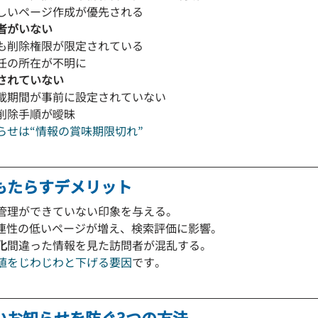
しいページ作成が優先される
者がいない
も削除権限が限定されている
任の所在が不明に
されていない
載期間が事前に設定されていない
削除手順が曖昧
らせは“情報の賞味期限切れ”
もたらすデメリット
管理ができていない印象を与える。
連性の低いページが増え、検索評価に影響。
化
間違った情報を見た訪問者が混乱する。
値をじわじわと下げる要因
です。
いお知らせを防ぐ3つの方法