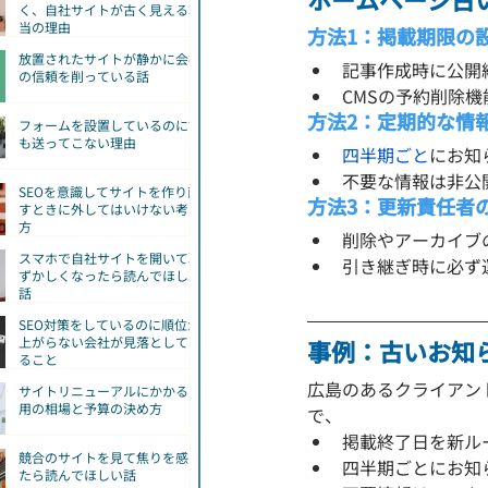
く、自社サイトが古く見える本
当の理由
方法1：掲載期限の
放置されたサイトが静かに会社
記事作成時に公開
の信頼を削っている話
CMSの予約削除機
方法2：定期的な情
フォームを設置しているのに誰
も送ってこない理由
四半期ごと
にお知
不要な情報は非公
SEOを意識してサイトを作り直
方法3：更新責任者
すときに外してはいけない考え
方
削除やアーカイブ
スマホで自社サイトを開いて恥
引き継ぎ時に必ず
ずかしくなったら読んでほしい
話
SEO対策をしているのに順位が
上がらない会社が見落としてい
事例：古いお知
ること
広島のあるクライアン
サイトリニューアルにかかる費
用の相場と予算の決め方
で、
掲載終了日を新ル
競合のサイトを見て焦りを感じ
四半期ごとにお知
たら読んでほしい話