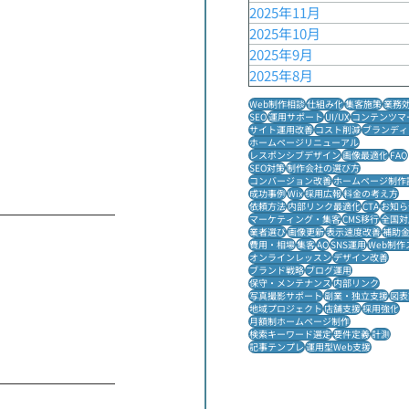
2025年11月
2025年10月
2025年9月
2025年8月
Web制作相談
仕組み化
集客施策
業務
SEO
運用サポート
UI/UX
コンテンツマ
サイト運用改善
コスト削減
ブランディ
ホームページリニューアル
レスポンシブデザイン
画像最適化
FAQ
SEO対策
制作会社の選び方
コンバージョン改善
ホームページ制作
成功事例
Wix
採用広報
料金の考え方
依頼方法
内部リンク最適化
CTA
お知ら
マーケティング・集客
CMS移行
全国対
業者選び
画像更新
表示速度改善
補助
費用・相場
集客
AQ
SNS運用
Web制作
オンラインレッスン
デザイン改善
ブランド戦略
ブログ運用
保守・メンテナンス
内部リンク
写真撮影サポート
副業・独立支援
図表
地域プロジェクト
店舗支援
採用強化
月額制ホームページ制作
検索キーワード選定
要件定義
計測
記事テンプレ
運用型Web支援