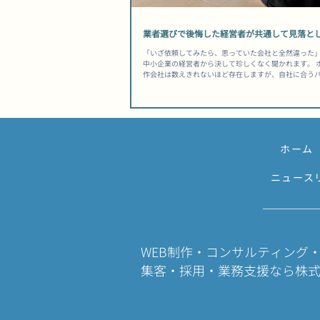
業者選びで後悔した経営者が共通して見落と
「いざ依頼してみたら、思っていた会社と全然違った
中小企業の経営者から決して珍しくなく聞かれます。 
作会社は数えきれないほど存在しますが、自社に合う
極められる経営者は、実はごく少数です。 その差は「
く、依頼前に何を確認したかという「準備の質」にあり
ったから選んだのに、公開後は何も変わらなかった」
は、選ぶ前に防げた可能性があります。 ホームページ
中小企業が知るべき前提 制作はゴールではなく、スタ
ぎない 多くの経営者が「公開されれば完了」と考えま
ホーム
むしろ運用の始まりです。 制作会社を選ぶ際は「作っ
ではなく「事業の目的を一緒に達成できるか」という
ことが出発点になります。問い合わせ獲得・採用強化
ニュース
頼訴求など、自社が何を達成したいのかを先に言語化
臨むと、提案の質が変わります。 ▶ 関連記事：問い合
因もあわせてどうぞ。 総所有コストを見落とすと後か
る...
WEB制作・コンサルティング
​集客・採用・業務支援なら株式会社