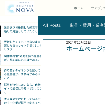
ホーム
ウェブデ
​最新記事
All Posts
制作・費用・業者
業者選びで後悔した経営者が共
通して見落としていたこと
更新したくてもできないまま放
2024年12月21日
マーケティング・集客
置した自社サイトが招く3つの
ホームページ
リスク
制作費0円に疑問を持つ経営者
が、契約前に必ず確かめること
サービス紹介
-
作り直すタイミングを迷ってい
る経営者が、まず確かめるべき
こと
採用を強化したいなら、自社サ
イトで最初にやるべき3つのこ
と
求人媒体だけに頼っている広島
の中小企業が採用で変えるべき