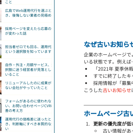
こと
広島でWeb運用代行を選ぶと
き、後悔しない業者の見極め方
採用ページを変えたら応募の質
が変わった話
なぜ古いお知ら
担当者ゼロでも回る、運用代行
という選択肢を知っていますか
企業のホームページで
いる状態です。例えば
自作・外注・月額サービス、選
「2021年 夏季
択肢に迷う経営者が見落として
いること
すでに終了したキ
採用情報が「募集
リニューアルしたのに成果が出
ない会社がやっていたこと
こうした
古いお知らせ
フォームがあるのに使われな
い、お問い合わせページCVR改
善の考え方
ホームページ古
運用代行の価格差に迷ったと
更新の優先度が低
き、判断軸にすべき本質的な違
い
古い情報があ