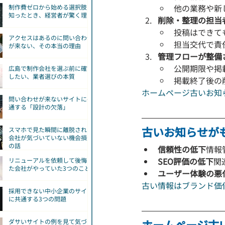
他の業務や新
制作費ゼロから始める選択肢を
知ったとき、経営者が驚く理由
削除・整理の担当
投稿はできて
アクセスはあるのに問い合わせ
担当交代で責
が来ない、その本当の理由
管理フローが整備
公開期限や掲
広島で制作会社を選ぶ前に確認
したい、業者選びの本質
掲載終了後の
ホームページ古いお知
問い合わせが来ないサイトに共
通する「設計の欠落」
古いお知らせが
スマホで見た瞬間に離脱される
会社が気づいていない機会損失
の話
信頼性の低下
情報
SEO評価の低下
関
リニューアルを依頼して後悔し
た会社がやっていた3つのこと
ユーザー体験の悪
古い情報はブランド価
採用できない中小企業のサイト
に共通する3つの問題
ホームページ古
ダサいサイトの例を見て気づ