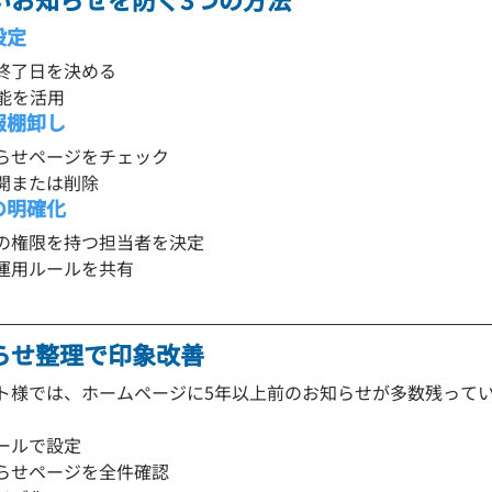
設定
終了日を決める
能を活用
報棚卸し
らせページをチェック
開または削除
の明確化
の権限を持つ担当者を決定
運用ルールを共有
らせ整理で印象改善
ト様では、ホームページに5年以上前のお知らせが多数残って
ールで設定
らせページを全件確認