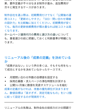
果、要件定義が不十分なまま制作が進み、追加費用が
次々と発生するケースがあります。
制作会社を選ぶ際は、初期費用だけでなく「公開後の運
用コスト」「更新のしやすさ」「SEO・問い合わせ導線
の設計力」を比較軸に加えてください。初期費用が安く
ても、毎月の更新依頼費用が積み重なれば総コストは高
くなります。
ホームページ運用代行の費用と選び方の違い
について
も、業者選びの前に把握しておくと判断基準が明確にな
ります。
リニューアル後の「成果の定義」を決めている
か
「成果が出ない」という声の多くは、そもそも何をもっ
て成功とするかを決めていなかったケースです。
月間問い合わせ件数の目標値を設定する
採用応募数・求人ページの滞在時間を計測する
公開3ヶ月後に数値を見直すスケジュールを組む
成果の定義がなければ、改善の優先順位が決まりませ
ん。数値目標は「高すぎず、測定可能なもの」を1〜2個
に絞って設定するのが現実的です。
リニューアルの失敗は、制作会社の技術力だけの問題で