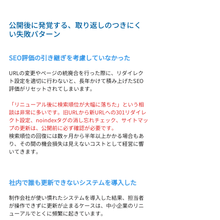
公開後に発覚する、取り返しのつきにく
い失敗パターン
SEO評価の引き継ぎを考慮していなかった
URLの変更やページの統廃合を行った際に、リダイレク
ト設定を適切に行わないと、長年かけて積み上げたSEO
評価がリセットされてしまいます。
「リニューアル後に検索順位が大幅に落ちた」という相
談は非常に多いです。旧URLから新URLへの301リダイレ
クト設定、noindexタグの消し忘れチェック、サイトマッ
プの更新は、公開前に必ず確認が必要です。
検索順位の回復には数ヶ月から半年以上かかる場合もあ
り、その間の機会損失は見えないコストとして経営に響
いてきます。
社内で誰も更新できないシステムを導入した
制作会社が使い慣れたシステムを導入した結果、担当者
が操作できずに更新が止まるケースは、中小企業のリニ
ューアルでとくに頻繁に起きています。