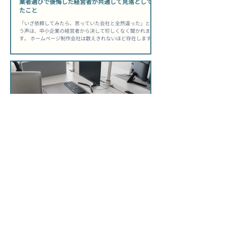
業者選びで後悔した経営者が共通して見落としてい
たこと
「いざ依頼してみたら、思っていた会社と全然違った」とい
う声は、中小企業の経営者から決して珍しくなく聞かれま
す。 ホームページ制作会社は数えきれないほど存在します
が、自社に合うパートナーを見極められる経営者は、実はご
く少数です。 その差は「センス」ではなく、依頼前に何を確
認したかという「準備の質」にあります。 「安かったから選
んだのに、公開後は何も変わらなかった」——その後悔は、
選ぶ前に防げた可能性があります。 ホームページ制作会社選
び方中小企業が知るべき前提 制作はゴールではなく、スター
トラインに過ぎない 多くの経営者が「公開されれば完了」と
考えますが、公開日はむしろ運用の始まりです。 制作会社を
選ぶ際は「作ってもらう会社」ではなく「事業の目的を一緒
に達成できるか」という視点で評価することが出発点になり
ます。問い合わせ獲得・採用強化・取引先への信頼訴求な
ど、自社が何を達成したいのかを先に言語化してから相談に
臨むと、提案の質が変わります。 ▶ 関連記事：問い合わせが
来ない原因もあわせてどうぞ。 総所有コストを見落とすと後
から痛い目を見る...
更新したくてもできないまま放置した自社サイトが
招く3つのリスク
「更新しなければ」と思いながら、気づけば半年以上そのま
まになっている自社サイト——そんな経営者は少なくありま
せん。 担当者が退職した、もともと誰も触れる状態ではなか
った、忙しくて後回しになった、理由はさまざまですが、結
果として起きていることは同じです。 「うちのスタッフ、誰
も触れないだろうな」と感じたまま、サイトを動かさずにい
る間にも、競合は動き続けています。 ホームページ更新でき