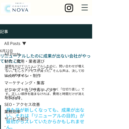
記事
All Posts
6月22日
All Posts
リニューアルしたのに成果が出ない会社がやっ
ていたこと
制作・費用・業者選び
時間をかけてリニューアルしたのに、問い合わせが増え
ホームページリニューアル
ない。むしろアクセスが減った。そんな声は、決して珍
Webデザイン・制作
しくありません。
マーケティング・集客
リニューアルは「やり直し」ではなく「仕切り直し」で
ビジネス・コンサルティング
す。正しい順序を踏まなければ、費用と時間だけが消え
お知らせ
ていきます。
SEO・アクセス改善
見た目が新しくなっても、成果が出な
業務効率
い。それは「リニューアルの目的」が
サービス紹介
最初からズレていたからかもしれませ
-
ん。