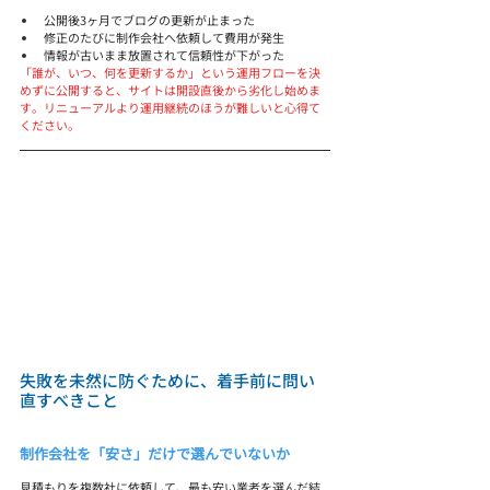
公開後3ヶ月でブログの更新が止まった
修正のたびに制作会社へ依頼して費用が発生
情報が古いまま放置されて信頼性が下がった
「誰が、いつ、何を更新するか」という運用フローを決
めずに公開すると、サイトは開設直後から劣化し始めま
す。リニューアルより運用継続のほうが難しいと心得て
ください。
失敗を未然に防ぐために、着手前に問い
直すべきこと
制作会社を「安さ」だけで選んでいないか
見積もりを複数社に依頼して、最も安い業者を選んだ結