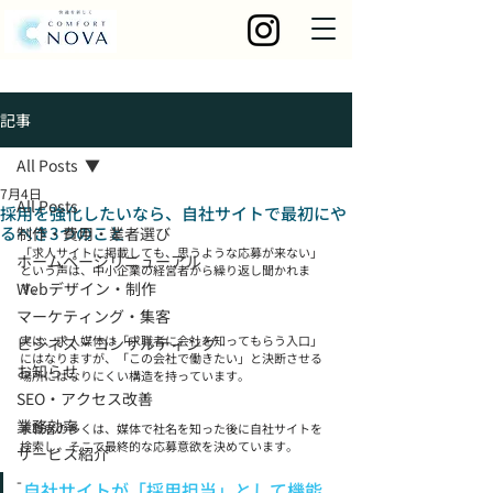
記事
All Posts
7月4日
All Posts
採用を強化したいなら、自社サイトで最初にや
るべき3つのこと
制作・費用・業者選び
「求人サイトに掲載しても、思うような応募が来ない」
ホームページリニューアル
という声は、中小企業の経営者から繰り返し聞かれま
Webデザイン・制作
す。
マーケティング・集客
実は、求人媒体は「求職者に会社を知ってもらう入口」
ビジネス・コンサルティング
にはなりますが、「この会社で働きたい」と決断させる
お知らせ
場所にはなりにくい構造を持っています。
SEO・アクセス改善
業務効率
求職者の多くは、媒体で社名を知った後に自社サイトを
検索し、そこで最終的な応募意欲を決めています。
サービス紹介
-
自社サイトが「採用担当」として機能