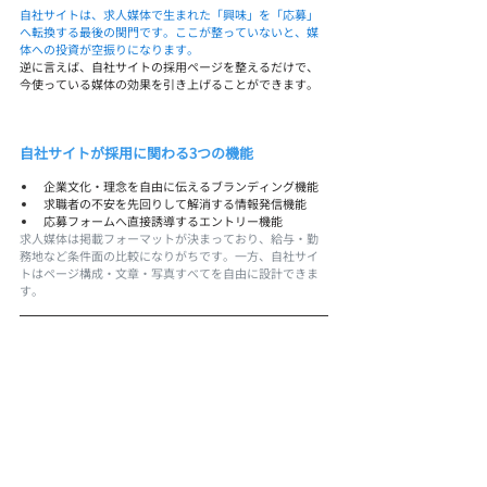
自社サイトは、求人媒体で生まれた「興味」を「応募」
へ転換する最後の関門です。ここが整っていないと、媒
体への投資が空振りになります。
逆に言えば、自社サイトの採用ページを整えるだけで、
今使っている媒体の効果を引き上げることができます。
自社サイトが採用に関わる3つの機能
企業文化・理念を自由に伝えるブランディング機能
求職者の不安を先回りして解消する情報発信機能
応募フォームへ直接誘導するエントリー機能
求人媒体は掲載フォーマットが決まっており、給与・勤
務地など条件面の比較になりがちです。一方、自社サイ
トはページ構成・文章・写真すべてを自由に設計できま
す。