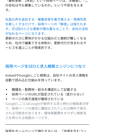
「最終更新：2年前」という採用ページは、求職者に「こ
の会社は今も募集しているのか」という不安を与えま
す。
社員の声を追加する・募集背景を書き換える・現場写真
を新しくするだけで、採用ページの「鮮度」は保たれま
す。月1回の小さな更新が積み重なることで、会社の活気
が伝わるページになります。
更新のたびに費用がかかる仕組みだと継続が難しくなる
ため、社内で編集できる体制か、更新代行が含まれるサ
ービスを選ぶことが現実的です。
採用ページをSEOと求人検索エンジンにつなぐ
IndeedやGoogleしごと検索は、自社サイトの求人情報を
自動で読み込む仕組みを持っています。
職種名・勤務地・給与を構造化して記載する
採用ページのURLが固定されている（変わらない）
ページの表示速度が確保されている
GoogleしごとはGoogleが提供する求人特化の検索表示枠
で、採用ページが適切に構造化されていれば無料で表示
される可能性があります。媒体掲載費をかけずに検索流
入を得られる経路の一つです。
採用をホームページで強化するには、「共感を生むコン