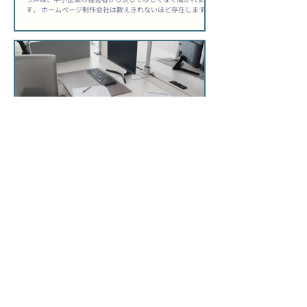
す。 ホームページ制作会社は数えきれないほど存在します
が、自社に合うパートナーを見極められる経営者は、実はご
く少数です。 その差は「センス」ではなく、依頼前に何を確
認したかという「準備の質」にあります。 「安かったから選
んだのに、公開後は何も変わらなかった」——その後悔は、
選ぶ前に防げた可能性があります。 ホームページ制作会社選
び方中小企業が知るべき前提 制作はゴールではなく、スター
トラインに過ぎない 多くの経営者が「公開されれば完了」と
考えますが、公開日はむしろ運用の始まりです。 制作会社を
選ぶ際は「作ってもらう会社」ではなく「事業の目的を一緒
に達成できるか」という視点で評価することが出発点になり
ます。問い合わせ獲得・採用強化・取引先への信頼訴求な
ど、自社が何を達成したいのかを先に言語化してから相談に
臨むと、提案の質が変わります。 ▶ 関連記事：問い合わせが
来ない原因もあわせてどうぞ。 総所有コストを見落とすと後
から痛い目を見る...
更新したくてもできないまま放置した自社サイトが
招く3つのリスク
「更新しなければ」と思いながら、気づけば半年以上そのま
まになっている自社サイト——そんな経営者は少なくありま
せん。 担当者が退職した、もともと誰も触れる状態ではなか
った、忙しくて後回しになった、理由はさまざまですが、結
果として起きていることは同じです。 「うちのスタッフ、誰
も触れないだろうな」と感じたまま、サイトを動かさずにい
る間にも、競合は動き続けています。 ホームページ更新でき
ない担当者いない状態が生む静かな損失 検索順位は「更新し
ていない」という事実に正直に反応する Googleは、サイトに
新しい情報が加わっているかどうかをクロール頻度で把握し
ており、長期間更新のないページは「鮮度が低い」と判断さ