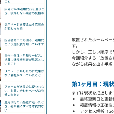
こと
広島でWeb運用代行を選ぶと
き、後悔しない業者の見極め方
採用ページを変えたら応募の質
が変わった話
放置されたホームペー
担当者ゼロでも回る、運用代行
という選択肢を知っていますか
す。
しかし、正しい順序で
自作・外注・月額サービス、選
今回紹介する「放置さ
択肢に迷う経営者が見落として
ながら成果を出す手順
いること
リニューアルしたのに成果が出
ない会社がやっていたこと
第1ヶ月目：現
フォームがあるのに使われな
い、お問い合わせページCVR改
まずは現状を把握しま
善の考え方
最終更新日と更新
運用代行の価格差に迷ったと
掲載情報の正確性
き、判断軸にすべき本質的な違
アクセス解析（Go
い