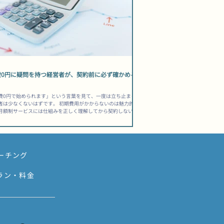
費0円に疑問を持つ経営者が、契約前に必ず確かめる
費0円で始められます」という言葉を見て、一度は立ち止まっ
者は少なくないはずです。 初期費用がかからないのは魅力的で
月額制サービスには仕組みを正しく理解してから契約しない
から「こんなはずじゃなかった」と感じる落とし穴が潜んでい
 この記事では、制作費0円・月額制のホームページサービスが
造的な特徴と、契約前に必ず確認しておくべき項目を整理しま
「安く始められる」と「トータルで安い」は、まったく別の話で
ホームページ制作費0円月額制デメリットを構造から理解する 制
ーチング
円が成立する仕組みとは 制作費0円のサービスは、制作にかかる
を月額料金の中に分散させることで成立しています。 ホームペ
作には、デザイン・コーディング・サーバー・ドメイン・保守
ラン・料金
た複数のコストが必ず発生します。「0円」はあくまで「初期
いがない」という意味であり、費用そのものがゼロになるわけ
りません。 この仕組みを理解しないまま「安そうだから」と選
まうと、長期契約の中で想定外の総額を支払うことになりかね
。 短期