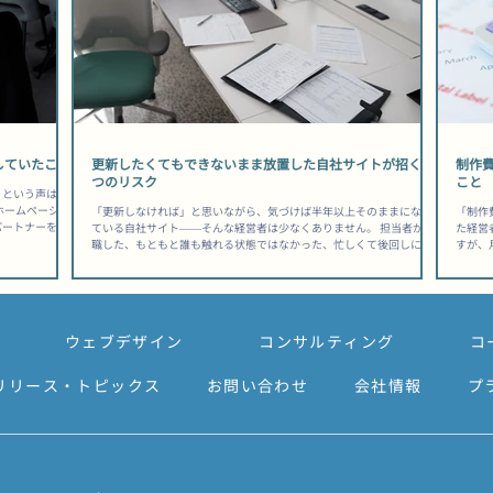
していたこと
更新したくてもできないまま放置した自社サイトが招く3
制作
つのリスク
こと
」という声は、
ホームページ制
「更新しなければ」と思いながら、気づけば半年以上そのままになっ
「制作
パートナーを見
ている自社サイト——そんな経営者は少なくありません。 担当者が退
た経営
センス」ではな
職した、もともと誰も触れる状態ではなかった、忙しくて後回しにな
すが、
ます。 「安か
った、理由はさまざまですが、結果として起きていることは同じで
と、後
——その後悔
す。 「うちのスタッフ、誰も触れないだろうな」と感じたまま、サイ
ます。
制作会社選び方
トを動かさずにいる間にも、競合は動き続けています。 ホームページ
持つ構
ートラインに過
更新できない担当者いない状態が生む静かな損失 検索順位は「更新し
す。 
すが、公開日は
ていない」という事実に正直に反応する Googleは、サイトに新しい
す。 
ウェブデザイン
コンサルティング
コ
てもらう会社」
情報が加わっているかどうかをクロール頻度で把握しており、長期間
作費0
視点で評価する
更新のないページは「鮮度が低い」と判断されて検索順位が下がりや
コスト
・取引先への信
すくなります。 【把握しておきたい目安】ページの更新が3〜6ヶ月以
ージ制
リリース・トピックス
お問い合わせ
会社情報
プ
してから相談に
上止まると、競合が定期的にコンテンツを追加している場合に比べて
といっ
わせが来ない原
検索順位の差が開きやすくなります。アクセス数の減少は「突然」で
の支払
ら痛い目を見
はなく「じわじわ」と進むため、気づいたときには手遅れになってい
ではあ
るケースが多いです。 サイトへの流入が細り始めると、問い合わせや
んでし
見積もり依頼
ません