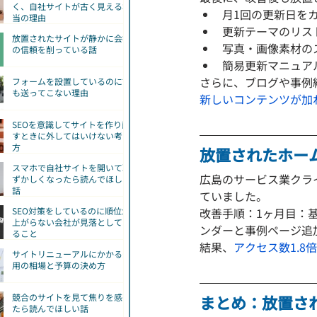
く、自社サイトが古く見える本
月1回の更新日を
当の理由
更新テーマのリス
放置されたサイトが静かに会社
写真・画像素材の
の信頼を削っている話
簡易更新マニュア
さらに、ブログや事例
フォームを設置しているのに誰
も送ってこない理由
新しいコンテンツが加
SEOを意識してサイトを作り直
すときに外してはいけない考え
方
放置されたホー
スマホで自社サイトを開いて恥
広島のサービス業クラ
ずかしくなったら読んでほしい
話
ていました。
改善手順：1ヶ月目：
SEO対策をしているのに順位が
上がらない会社が見落としてい
ンダーと事例ページ追
ること
結果、
アクセス数1.8
サイトリニューアルにかかる費
用の相場と予算の決め方
まとめ：放置さ
競合のサイトを見て焦りを感じ
たら読んでほしい話