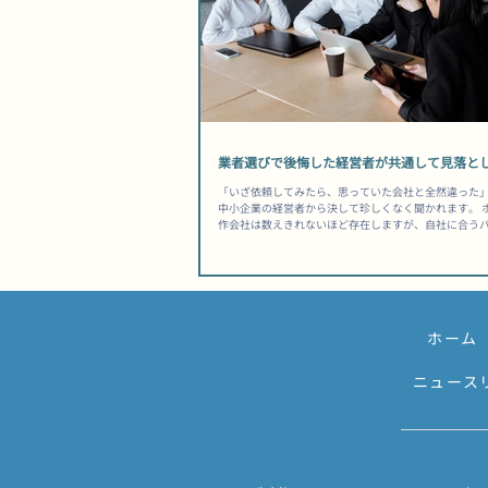
業者選びで後悔した経営者が共通して見落と
「いざ依頼してみたら、思っていた会社と全然違った
中小企業の経営者から決して珍しくなく聞かれます。 
作会社は数えきれないほど存在しますが、自社に合う
極められる経営者は、実はごく少数です。 その差は「
く、依頼前に何を確認したかという「準備の質」にあり
ったから選んだのに、公開後は何も変わらなかった」
は、選ぶ前に防げた可能性があります。 ホームページ
中小企業が知るべき前提 制作はゴールではなく、スタ
ぎない 多くの経営者が「公開されれば完了」と考えま
ホーム
むしろ運用の始まりです。 制作会社を選ぶ際は「作っ
ではなく「事業の目的を一緒に達成できるか」という
ことが出発点になります。問い合わせ獲得・採用強化
ニュース
頼訴求など、自社が何を達成したいのかを先に言語化
臨むと、提案の質が変わります。 ▶ 関連記事：問い合
因もあわせてどうぞ。 総所有コストを見落とすと後か
る...