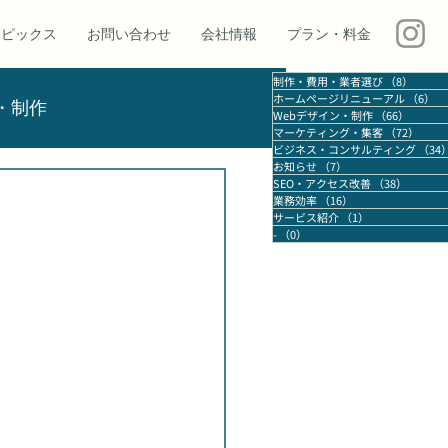
トピックス
お問い合わせ
会社情報
プラン・料金
制作・費用・業者選び
（8）
8件の
ホームページリニューアル
（6）
6
・制作
Webデザイン・制作
（66）
66件の
マーケティング・集客
（72）
72件
ビジネス・コンサルティング
（34
お知らせ
（7）
7件の記事
SEO・アクセス改善
（38）
38件の
アクセス改善
業務効率
業務効率
（16）
16件の記事
サービス紹介
（1）
1件の記事
-
（0）
0件の記事