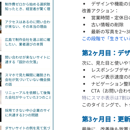
デザインや機能の
制作費ゼロから始める選択肢を
知ったとき、経営者が驚く理由
改善アクション：
営業時間・定休日
アクセスはあるのに問い合わせ
古い情報の削除
が来ない、その本当の理由
最新の写真を2〜3
この段階で「生きてい
広島で制作会社を選ぶ前に確認
したい、業者選びの本質
第2ヶ月目：デ
問い合わせが来ないサイトに共
次に、見た目と使いや
通する「設計の欠落」
レスポンシブデザ
スマホで見た瞬間に離脱される
ページ表示速度の
会社が気づいていない機会損失
ナビゲーション整
の話
CTA（お問い合
リニューアルを依頼して後悔し
特にスマホ表示は7割
た会社がやっていた3つのこと
このタイミングで、ト
採用できない中小企業のサイト
に共通する3つの問題
第3ヶ月目：更
最後に、改善後も放置
ダサいサイトの例を見て気づ