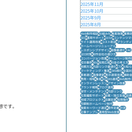
2025年11月
2025年10月
2025年9月
2025年8月
Web制作相談
仕組み化
集客施策
業務
SEO
運用サポート
UI/UX
コンテンツマ
サイト運用改善
コスト削減
ブランディ
ホームページリニューアル
レスポンシブデザイン
画像最適化
FAQ
SEO対策
制作会社の選び方
コンバージョン改善
ホームページ制作
成功事例
Wix
採用広報
料金の考え方
依頼方法
内部リンク最適化
CTA
お知ら
マーケティング・集客
CMS移行
全国対
業者選び
画像更新
表示速度改善
補助
費用・相場
集客
AQ
SNS運用
Web制作
オンラインレッスン
デザイン改善
ブランド戦略
ブログ運用
保守・メンテナンス
内部リンク
写真撮影サポート
副業・独立支援
図表
地域プロジェクト
店舗支援
採用強化
月額制ホームページ制作
想です。
検索キーワード選定
要件定義
計測
記事テンプレ
運用型Web支援