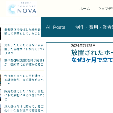
ホーム
ウェブデ
​最新記事
All Posts
制作・費用・業者
業者選びで後悔した経営者が共
通して見落としていたこと
更新したくてもできないまま放
2024年7月25日
マーケティング・集客
置した自社サイトが招く3つの
放置されたホ
リスク
なぜ3ヶ月で立
制作費0円に疑問を持つ経営者
が、契約前に必ず確かめること
サービス紹介
-
作り直すタイミングを迷ってい
る経営者が、まず確かめるべき
こと
採用を強化したいなら、自社サ
イトで最初にやるべき3つのこ
と
求人媒体だけに頼っている広島
の中小企業が採用で変えるべき