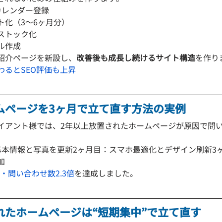
カレンダー登録
ト化（3〜6ヶ月分）
ストック化
ル作成
紹介ページを新設し、
改善後も成長し続けるサイト構造
を作り
わるとSEO評価も上昇
ムページを3ヶ月で立て直す方法の実例
イアント様では、2年以上放置されたホームページが原因で問
基本情報と写真を更新2ヶ月目：スマホ最適化とデザイン刷新3
加
倍・問い合わせ数2.3倍
を達成しました。
れたホームページは“短期集中”で立て直す