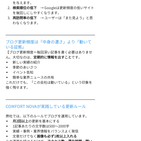
を与えます。
検索順位の低下
　→ Googleは更新頻度の低いサイト
を後回しにしやすくなります。
再訪問率の低下
　→ ユーザーは「また見よう」と思
わなくなります。
ブログ更新頻度は「中身の濃さ」より「動いて
いる証拠」
【ブログ更新頻度＝毎回深い記事を書く必要はありませ
ん。大切なのは、
定期的に情報を出すこと
です。
新しい実績の紹介
季節のあいさつ
イベント告知
簡単な業界ニュースの共有
これだけでも、「この会社は動いている」という印象を
強く残せます。
COMFORT NOVAが実践している更新ルール
弊社では、以下のルールでブログを運用しています。
月2回以上
の更新を基本にする
1記事あたりの文字数は500〜2000字
実績・事例・業界情報をバランスよく発信
文章だけでなく
画像も必ず1枚以上入れる