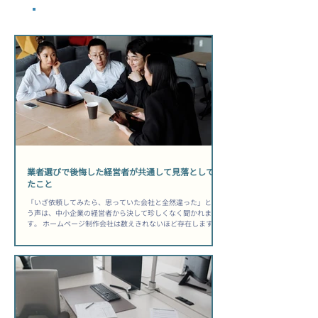
​最新記事
業者選びで後悔した経営者が共通して見落としてい
たこと
「いざ依頼してみたら、思っていた会社と全然違った」とい
う声は、中小企業の経営者から決して珍しくなく聞かれま
す。 ホームページ制作会社は数えきれないほど存在します
が、自社に合うパートナーを見極められる経営者は、実はご
く少数です。 その差は「センス」ではなく、依頼前に何を確
認したかという「準備の質」にあります。 「安かったから選
んだのに、公開後は何も変わらなかった」——その後悔は、
選ぶ前に防げた可能性があります。 ホームページ制作会社選
び方中小企業が知るべき前提 制作はゴールではなく、スター
トラインに過ぎない 多くの経営者が「公開されれば完了」と
考えますが、公開日はむしろ運用の始まりです。 制作会社を