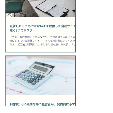
選ぶ際は「作ってもらう会社」ではなく「事業の目的を一緒
に達成できるか」という視点で評価することが出発点になり
ます。問い合わせ獲得・採用強化・取引先への信頼訴求な
ど、自社が何を達成したいのかを先に言語化してから相談に
臨むと、提案の質が変わります。 ▶ 関連記事：問い合わせが
来ない原因もあわせてどうぞ。 総所有コストを見落とすと後
から痛い目を見る...
更新したくてもできないまま放置した自社サイトが
招く3つのリスク
「更新しなければ」と思いながら、気づけば半年以上そのま
まになっている自社サイト——そんな経営者は少なくありま
せん。 担当者が退職した、もともと誰も触れる状態ではなか
った、忙しくて後回しになった、理由はさまざまですが、結
果として起きていることは同じです。 「うちのスタッフ、誰
も触れないだろうな」と感じたまま、サイトを動かさずにい
る間にも、競合は動き続けています。 ホームページ更新でき
ない担当者いない状態が生む静かな損失 検索順位は「更新し
ていない」という事実に正直に反応する Googleは、サイトに
新しい情報が加わっているかどうかをクロール頻度で把握し
ており、長期間更新のないページは「鮮度が低い」と判断さ
れて検索順位が下がりやすくなります。 【把握しておきたい
目安】ページの更新が3〜6ヶ月以上止まると、競合が定期的
にコンテンツを追加している場合に比べて検索順位の差が開
きやすくなります。アクセス数の減少は「突然」ではなく
「じわじわ」と進むため、気づいたときには手遅れになって
いるケースが多いです。 サイトへの流入が細り始めると、問
い合わせや見積もり依頼
制作費0円に疑問を持つ経営者が、契約前に必ず確
かめること