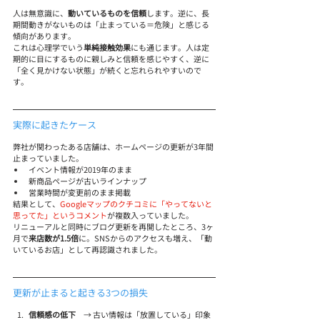
人は無意識に、
動いているものを信頼
します。逆に、長
期間動きがないものは「止まっている＝危険」と感じる
傾向があります。
これは心理学でいう
単純接触効果
にも通じます。人は定
期的に目にするものに親しみと信頼を感じやすく、逆に
「全く見かけない状態」が続くと忘れられやすいので
す。
実際に起きたケース
弊社が関わったある店舗は、ホームページの更新が3年間
止まっていました。
イベント情報が2019年のまま
新商品ページが古いラインナップ
営業時間が変更前のまま掲載
結果として、
Googleマップのクチコミに「やってないと
思ってた」というコメント
が複数入っていました。
リニューアルと同時にブログ更新を再開したところ、3ヶ
月で
来店数が1.5倍
に。SNSからのアクセスも増え、「動
いているお店」として再認識されました。
更新が止まると起きる3つの損失
信頼感の低下
　→ 古い情報は「放置している」印象