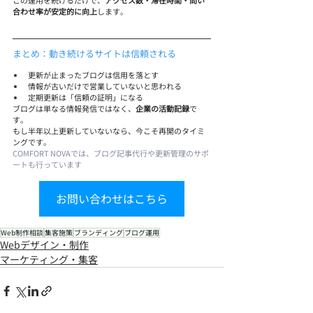
この運用を続けるだけで、
アクセス数・滞在時間・問い
合わせ率が安定的に向上
します。
まとめ：動き続けるサイトは信頼される
更新が止まったブログは信用を落とす
情報が古いだけで営業していないと思われる
定期更新は「信頼の証明」になる
ブログは単なる情報発信ではなく、
企業の活動記録
で
す。
もし半年以上更新していないなら、今こそ再開のタイミ
ングです。
COMFORT NOVAでは、ブログ記事代行や更新管理のサポ
ートも行っています
お問い合わせはこちら
Web制作相談
集客施策
ブランディング
ブログ運用
Webデザイン・制作
マーケティング・集客