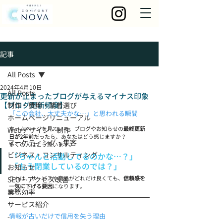
記事
All Posts
2024年4月10日
All Posts
更新が止まったブログが与えるマイナス印象
【ブログ更新頻度】
制作・費用・業者選び
「この会社、大丈夫かな…」と思われる瞬間
ホームページリニューアル
ホームページを見ていて、ブログやお知らせの
最終更新
Webデザイン・制作
日が2年前
だったら、あなたはどう感じますか？
マーケティング・集客
多くの人はこう思います。
ビジネス・コンサルティング
「ちゃんと活動してるのかな…？」
「もう閉業しているのでは？」
お知らせ
これは、サービスや商品がどれだけ良くても、
信頼感を
SEO・アクセス改善
一気に下げる要因
になります。
業務効率
サービス紹介
情報が古いだけで信用を失う理由
-