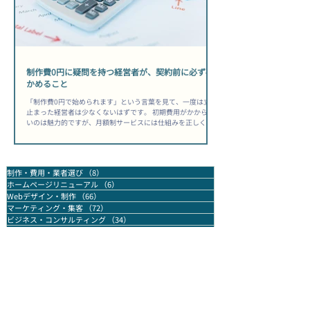
れて検索順位が下がりやすくなります。 【把握しておきたい
目安】ページの更新が3〜6ヶ月以上止まると、競合が定期的
にコンテンツを追加している場合に比べて検索順位の差が開
きやすくなります。アクセス数の減少は「突然」ではなく
「じわじわ」と進むため、気づいたときには手遅れになって
いるケースが多いです。 サイトへの流入が細り始めると、問
い合わせや見積もり依頼
制作費0円に疑問を持つ経営者が、契約前に必ず確
かめること
「制作費0円で始められます」という言葉を見て、一度は立ち
止まった経営者は少なくないはずです。 初期費用がかからな
いのは魅力的ですが、月額制サービスには仕組みを正しく理
解してから契約しないと、後から「こんなはずじゃなかっ
た」と感じる落とし穴が潜んでいます。 この記事では、制作
費0円・月額制のホームページサービスが持つ構造的な特徴
と、契約前に必ず確認しておくべき項目を整理します。 「安
制作・費用・業者選び
（8）
8件の記事
く始められる」と「トータルで安い」は、まったく別の話で
ホームページリニューアル
（6）
6件の記事
す。 ホームページ制作費0円月額制デメリットを構造から理
解する 制作費0円が成立する仕組みとは 制作費0円のサービス
Webデザイン・制作
（66）
66件の記事
は、制作にかかるコストを月額料金の中に分散させることで
マーケティング・集客
（72）
72件の記事
成立しています。 ホームページ制作には、デザイン・コーデ
ビジネス・コンサルティング
（34）
34件の記事
ィング・サーバー・ドメイン・保守といった複数のコストが
お知らせ
（7）
7件の記事
必ず発生します。「0円」はあくまで「初期の支払いがない」
SEO・アクセス改善
（38）
38件の記事
という意味であり、費用そのものがゼロになるわけではあり
業務効率
（16）
16件の記事
ません。 この仕組みを理解しないまま「安そうだから」と選
サービス紹介
（1）
1件の記事
んでしまうと、長期契約の中で想定外の総額を支払うことに
-
（0）
なりかねません。 短期
0件の記事
2026年8月