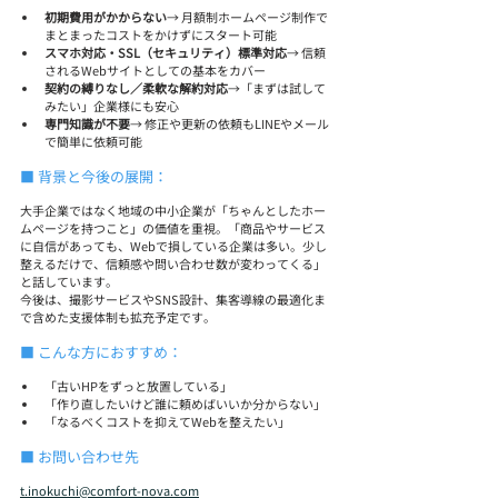
初期費用がかからない
→ 月額制ホームページ制作で
まとまったコストをかけずにスタート可能
スマホ対応・SSL（セキュリティ）標準対応
→ 信頼
されるWebサイトとしての基本をカバー
契約の縛りなし／柔軟な解約対応
→「まずは試して
みたい」企業様にも安心
専門知識が不要
→ 修正や更新の依頼もLINEやメール
で簡単に依頼可能
■ 背景と今後の展開：
大手企業ではなく地域の中小企業が「ちゃんとしたホー
ムページを持つこと」の価値を重視。「商品やサービス
に自信があっても、Webで損している企業は多い。少し
整えるだけで、信頼感や問い合わせ数が変わってくる」
と話しています。
今後は、撮影サービスやSNS設計、集客導線の最適化ま
で含めた支援体制も拡充予定です。
■ こんな方におすすめ：
「古いHPをずっと放置している」
「作り直したいけど誰に頼めばいいか分からない」
「なるべくコストを抑えてWebを整えたい」
■ お問い合わせ先
t.inokuchi@comfort-nova.com