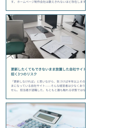
す。 ホームページ制作会社は数えきれないほど存在します
が、自社に合うパートナーを見極められる経営者は、実はご
く少数です。 その差は「センス」ではなく、依頼前に何を確
認したかという「準備の質」にあります。 「安かったから選
んだのに、公開後は何も変わらなかった」——その後悔は、
選ぶ前に防げた可能性があります。 ホームページ制作会社選
び方中小企業が知るべき前提 制作はゴールではなく、スター
トラインに過ぎない 多くの経営者が「公開されれば完了」と
考えますが、公開日はむしろ運用の始まりです。 制作会社を
選ぶ際は「作ってもらう会社」ではなく「事業の目的を一緒
に達成できるか」という視点で評価することが出発点になり
ます。問い合わせ獲得・採用強化・取引先への信頼訴求な
ど、自社が何を達成したいのかを先に言語化してから相談に
臨むと、提案の質が変わります。 ▶ 関連記事：問い合わせが
来ない原因もあわせてどうぞ。 総所有コストを見落とすと後
から痛い目を見る...
更新したくてもできないまま放置した自社サイトが
招く3つのリスク
「更新しなければ」と思いながら、気づけば半年以上そのま
まになっている自社サイト——そんな経営者は少なくありま
せん。 担当者が退職した、もともと誰も触れる状態ではなか
った、忙しくて後回しになった、理由はさまざまですが、結
果として起きていることは同じです。 「うちのスタッフ、誰
も触れないだろうな」と感じたまま、サイトを動かさずにい
る間にも、競合は動き続けています。 ホームページ更新でき
ない担当者いない状態が生む静かな損失 検索順位は「更新し
ていない」という事実に正直に反応する Googleは、サイトに
新しい情報が加わっているかどうかをクロール頻度で把握し
ており、長期間更新のないページは「鮮度が低い」と判断さ