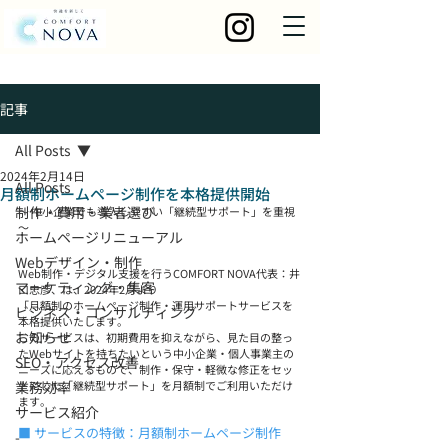
記事
All Posts
2024年2月14日
All Posts
月額制ホームページ制作を本格提供開始
制作・費用・業者選び
〜 中小企業でも導入しやすい「継続型サポート」を重視 
〜
ホームページリニューアル
Webデザイン・制作
Web制作・デジタル支援を行うCOMFORT NOVA代表：井
マーケティング・集客
口忠彦、は、2024年2月より
「月額制のホームページ制作・運用サポートサービスを
ビジネス・コンサルティング
本格提供いたします。
お知らせ
このサービスは、初期費用を抑えながら、見た目の整っ
たWebサイトを持ちたいという中小企業・個人事業主の
SEO・アクセス改善
ニーズに応えるもので、制作・保守・軽微な修正をセッ
業務効率
トにした「継続型サポート」を月額制でご利用いただけ
ます。
サービス紹介
■ サービスの特徴：月額制ホームページ制作
-