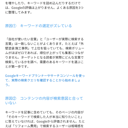
を増やしたり、キーワードを詰め込んだりするだけで
は、Googleの評価は上がりません。よくある原因を3つ
に整理してみます。
原因①　キーワードの選定がズレている
「自社が使いたい言葉」と「ユーザーが実際に検索する
言葉」は一致しないことがよくあります。たとえば「外
壁塗装 施工事例」で上位を狙っていても、検索ボリュー
ムがほぼゼロであれば、順位が上がっても集客につなが
りません。ターゲットとなる読者が実際にどんな言葉で
検索しているかを調べ、需要のあるキーワードを選ぶこ
とが第一歩です。
Googleキーワードプランナーやサーチコンソールを使っ
て、実際の検索クエリを確認することから始めましょ
う。
原因②　コンテンツの内容が検索意図と合って
いない
キーワードを記事に含めていても、そのページの内容が
「そのキーワードで検索した人が本当に知りたいこと」
に答えていなければ、Googleから評価されません。たと
えば「リフォーム費用」で検索するユーザーは相場感を