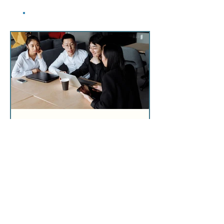
​最新記事
業者選びで後悔した経営者が共通して見落としてい
たこと
「いざ依頼してみたら、思っていた会社と全然違った」とい
う声は、中小企業の経営者から決して珍しくなく聞かれま
す。 ホームページ制作会社は数えきれないほど存在します
が、自社に合うパートナーを見極められる経営者は、実はご
く少数です。 その差は「センス」ではなく、依頼前に何を確
認したかという「準備の質」にあります。 「安かったから選
んだのに、公開後は何も変わらなかった」——その後悔は、
選ぶ前に防げた可能性があります。 ホームページ制作会社選
び方中小企業が知るべき前提 制作はゴールではなく、スター
トラインに過ぎない 多くの経営者が「公開されれば完了」と
考えますが、公開日はむしろ運用の始まりです。 制作会社を