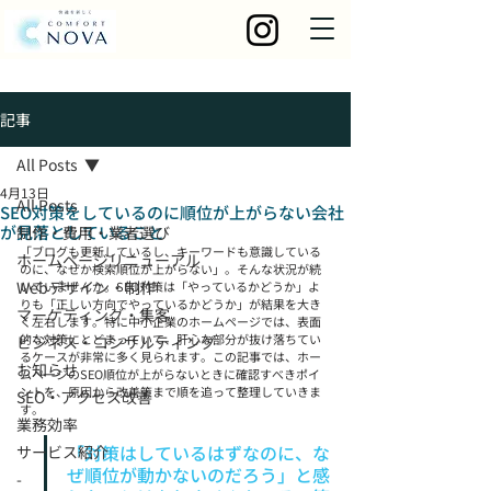
記事
All Posts
4月13日
All Posts
SEO対策をしているのに順位が上がらない会社
が見落としていること
制作・費用・業者選び
「ブログも更新しているし、キーワードも意識している
ホームページリニューアル
のに、なぜか検索順位が上がらない」。そんな状況が続
Webデザイン・制作
いていませんか。SEO対策は「やっているかどうか」よ
りも「正しい方向でやっているかどうか」が結果を大き
マーケティング・集客
く左右します。特に中小企業のホームページでは、表面
的な対策にとどまっていて、肝心な部分が抜け落ちてい
ビジネス・コンサルティング
るケースが非常に多く見られます。この記事では、ホー
お知らせ
ムページのSEO順位が上がらないときに確認すべきポイ
ントを、原因から改善策まで順を追って整理していきま
SEO・アクセス改善
す。
業務効率
「対策はしているはずなのに、な
サービス紹介
ぜ順位が動かないのだろう」と感
-