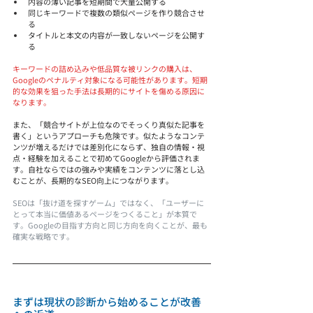
内容の薄い記事を短期間で大量公開する
同じキーワードで複数の類似ページを作り競合させ
る
タイトルと本文の内容が一致しないページを公開す
る
キーワードの詰め込みや低品質な被リンクの購入は、
Googleのペナルティ対象になる可能性があります。短期
的な効果を狙った手法は長期的にサイトを傷める原因に
なります。
また、「競合サイトが上位なのでそっくり真似た記事を
書く」というアプローチも危険です。似たようなコンテ
ンツが増えるだけでは差別化にならず、独自の情報・視
点・経験を加えることで初めてGoogleから評価されま
す。自社ならではの強みや実績をコンテンツに落とし込
むことが、長期的なSEO向上につながります。
SEOは「抜け道を探すゲーム」ではなく、「ユーザーに
とって本当に価値あるページをつくること」が本質で
す。Googleの目指す方向と同じ方向を向くことが、最も
確実な戦略です。
まずは現状の診断から始めることが改善