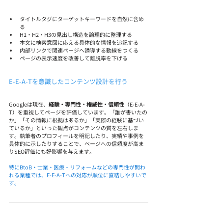
タイトルタグにターゲットキーワードを自然に含め
る
H1・H2・H3の見出し構造を論理的に整理する
本文に検索意図に応える具体的な情報を追記する
内部リンクで関連ページへ誘導する動線をつくる
ページの表示速度を改善して離脱率を下げる
E-E-A-Tを意識したコンテンツ設計を行う
Googleは現在、
経験・専門性・権威性・信頼性
（E-E-A-
T）を重視してページを評価しています。「誰が書いたの
か」「その情報に根拠はあるか」「実際の経験に基づい
ているか」といった観点がコンテンツの質を左右しま
す。執筆者のプロフィールを明記したり、実績や事例を
具体的に示したりすることで、ページへの信頼度が高ま
りSEO評価にも好影響を与えます。
特にBtoB・士業・医療・リフォームなどの専門性が問わ
れる業種では、E-E-A-Tへの対応が順位に直結しやすいで
す。