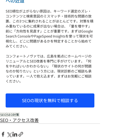
への近道
SEO順位が上がらない原因は、キーワード選定のズレ・
コンテンツと検索意図のミスマッチ・技術的な問題の放
置、この3つに集約されることがほとんどです。対策を積
み重ねているのに成果が出ない場合は、「量を増やす」
前に「方向性を見直す」ことが重要です。まずはGoogle 
Search ConsoleやPageSpeed Insightsを使って現状を可
視化し、どこに問題があるかを特定することから始めて
みてください。
コンフォートノヴァでは、広島を拠点にホームページの
リニューアルとSEO改善を専門に手がけています。「何
をやればいいかわからない」「現状のサイトの何が問題
なのか知りたい」という方には、現状診断のご相談も承
っています。一人で抱え込まず、まずはお気軽にご相談
ください。
SEOの現状を無料で相談する
SEO
SEO対策
SEO・アクセス改善