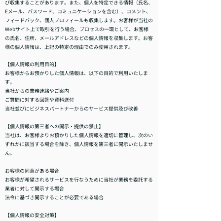
び収集することがあります。また、個人を特定できる情報（氏名、
Eメール、パスワード、コミュニケーションを含む）、コメント、
フィードバック、個人プロフィールも収集します。お客様が当社の
Webサイト上で取引を行う場合、プロセスの一環として、お客様
の氏名、住所、メールアドレスなどの個人情報を収集します。お客
様の個人情報は、上記の特定の理由でのみ使用されます。
【個人情報の利用目的】
お客様からお預かりした個人情報は、以下の目的で利用いたしま
す。
当社からの業務連絡やご案内
ご質問に対する回答や資料送付
当社並びにビジネスパートナーからのサービス提供及び改善
【個人情報の第三者への開示・提供の禁止】
当社は、お客様よりお預かりした個人情報を適切に管理し、次のい
ずれかに該当する場合を除き、個人情報を第三者に開示いたしませ
ん。
お客様の同意がある場合
お客様が希望されるサービスを行なうために当社が業務を委託する
業者に対して開示する場合
法令に基づき開示することが必要である場合
【個人情報の安全対策】