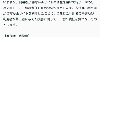
いますが、利用者が当社Webサイトの情報を用いて行う一切の行
為に関して、一切の責任を負わないものとします。当社は、利用者
が当社Webサイトを利用したことにより生じた利用者の損害及び
利用者が第三者に与えた損害に関して、一切の責任を負わないもの
とします。
【著作権・肖像権】
当社Webサイト内の文章や画像、すべてのコンテンツは著作権・
肖像権等により保護されています。無断での使用や転用は禁止され
ています。
【法令、規範の遵守と見直し】
当社は、保有する個人情報に関して適用される日本の法令、その他
規範を遵守するとともに、本ポリシーの内容を適宜見直し、その改
善に努めます。
【お問い合せ】
当社の個人情報の取扱に関するお問い合せは下記までご連絡くださ
い。
株式会社COMFORTNOVA(コンフォートノヴァ)
〒723-0003
広島県三原市中之町7-1-14
TEL:
080-6313-2670
Mail:
info@comfort-nova.com