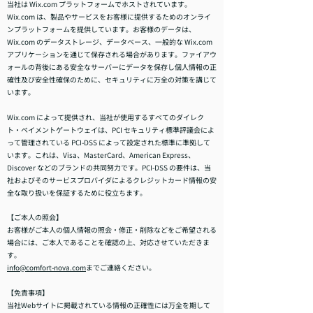
当社は Wix.com プラットフォームでホストされています。
Wix.com は、製品やサービスをお客様に提供するためのオンライ
ンプラットフォームを提供しています。お客様のデータは、
Wix.com のデータストレージ、データベース、一般的な Wix.com
アプリケーションを通じて保存される場合があります。ファイアウ
ォールの背後にある安全なサーバーにデータを保存し個人情報の正
確性及び安全性確保のために、セキュリティに万全の対策を講じて
います。
Wix.com によって提供され、当社が使用するすべてのダイレク
ト・ペイメントゲートウェイは、PCI セキュリティ標準評議会によ
って管理されている PCI-DSS によって設定された標準に準拠して
います。これは、Visa、MasterCard、American Express、
Discover などのブランドの共同努力です。PCI-DSS の要件は、当
社およびそのサービスプロバイダによるクレジットカード情報の安
全な取り扱いを保証するために役立ちます。
【ご本人の照会】
お客様がご本人の個人情報の照会・修正・削除などをご希望される
場合には、ご本人であることを確認の上、対応させていただきま
す。
info@comfort-nova.com
までご連絡ください。
【免責事項】
当社Webサイトに掲載されている情報の正確性には万全を期して