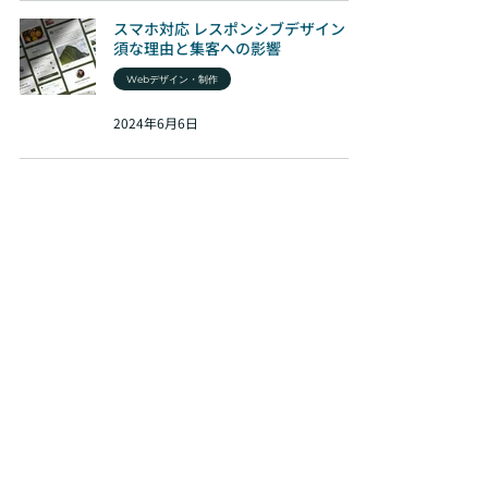
スマホ対応 レスポンシブデザイン 必
須な理由と集客への影響
Webデザイン・制作
2024年6月6日
ホームページリニューアル後 運用で
成果を最大化する方法
Webデザイン・制作
2024年5月29日
制作・費用・業者選び
（8）
8件の記事
ホームページリニューアル
（6）
6件の記事
Webデザイン・制作
（66）
66件の記事
マーケティング・集客
（72）
72件の記事
ビジネス・コンサルティング
（34）
34件の記事
お知らせ
（7）
7件の記事
SEO・アクセス改善
（38）
38件の記事
業務効率
（16）
16件の記事