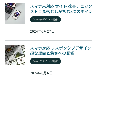
スマホ未対応 サイト 改善チェックリ
スト：見落としがちな8つのポイント
Webデザイン・制作
2024年6月27日
スマホ対応 レスポンシブデザイン 必
須な理由と集客への影響
Webデザイン・制作
2024年6月6日
制作・費用・業者選び
（8）
8件の記事
ホームページリニューアル
（6）
6件の記事
Webデザイン・制作
（66）
66件の記事
マーケティング・集客
（72）
72件の記事
ビジネス・コンサルティング
（34）
34件の記事
お知らせ
（7）
7件の記事
SEO・アクセス改善
（38）
38件の記事
業務効率
（16）
16件の記事